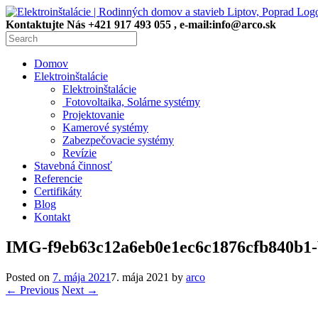
Kontaktujte Nás +421 917 493 055 , e-mail:info@arco.sk
Domov
Elektroinštalácie
Elektroinštalácie
Fotovoltaika, Solárne systémy
Projektovanie
Kamerové systémy
Zabezpečovacie systémy
Revízie
Stavebná činnosť
Referencie
Certifikáty
Blog
Kontakt
IMG-f9eb63c12a6eb0e1ec6c1876cfb840b1
Posted on
7. mája 2021
7. mája 2021
by
arco
← Previous
Next →